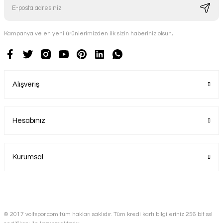
Kampanya ve en yeni ürünlerimizden ilk sizin haberiniz olsun,
Alışveriş
Hesabınız
Kurumsal
© 2017 voitspor.com tüm hakları saklıdır. Tüm kredi kartı bilgileriniz 256 bit ssl