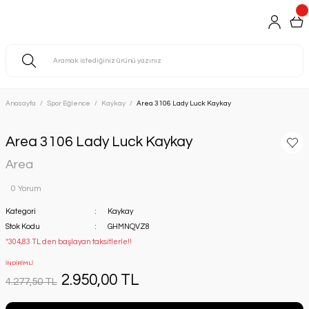
Anasayfa
Spor Eğlence
Kaykay
Area 3106 Lady Luck Kaykay
Area 3106 Lady Luck Kaykay
Area
0 Yorum
Kategori
Kaykay
Stok Kodu
GHMNQVZ8
*304,83 TL den başlayan taksitlerle!!
İNDİRİMLİ
2.950,00 TL
4.277,50 TL